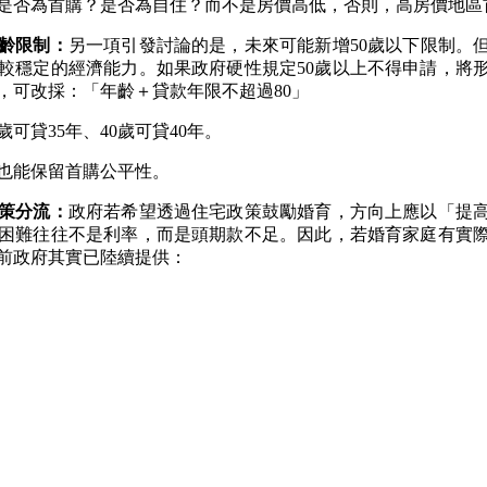
是否為首購？是否為自住？而不是房價高低，否則，高房價地區
齡限制：
另一項引發討論的是，未來可能新增
50
歲以下限制。
較穩定的經濟能力。如果政府硬性規定
50
歲以上不得申請，將
，可改採：「年齡＋貸款年限不超過
80
」
歲可貸
35
年、
40
歲可貸
40
年。
也能保留首購公平性。
策分流：
政府若希望透過住宅政策鼓勵婚育，方向上應以「提
困難往往不是利率，而是頭期款不足。因此，若婚育家庭有實
前政府其實已陸續提供：