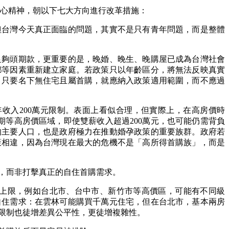
心精神，朝以下七大方向進行改革措施：
但台灣今天真正面臨的問題，其實不是只有青年問題，而是整體
足夠頭期款，更重要的是，晚婚、晚生、晚購屋已成為台灣社會
鄉等因素重新建立家庭。若政策只以年齡區分，將無法反映真實
，只要名下無住宅且屬首購，就應納入政策適用範圍，而不應過
年收入
200
萬元限制。表面上看似合理，但實際上，在高房價時
期等高房價區域，即使雙薪收入超過
200
萬元，也可能仍需背負
的主要人口，也是政府極力在推動婚孕政策的重要族群。政府若
策相違，因為台灣現在最大的危機不是「高所得首購族」，而是
，而非打擊真正的自住首購需求。
上限，例如台北市、台中市、新竹市等高價區，可能有不同級
自住需求：在雲林可能購買千萬元住宅，但在台北市，基本兩房
限制也徒增差異公平性，更徒增複雜性。