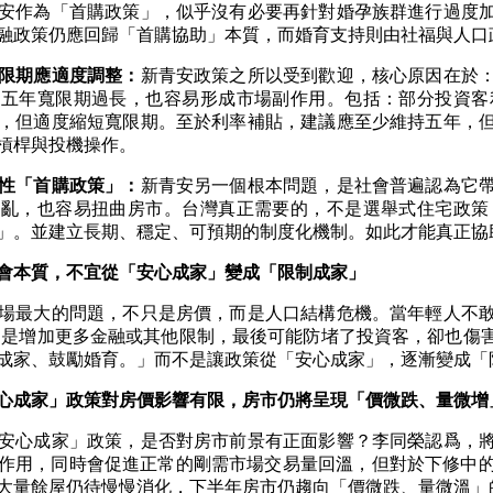
安作為「首購政策」，似乎沒有必要再針對婚孕族群進行過度
融政策仍應回歸「首購協助」本質，而婚育支持則由社福與人口
限期應適度調整：
新青安政策之所以受到歡迎，核心原因在於
前五年寬限期過長，也容易形成市場副作用。包括：部分投資客
，但適度縮短寬限期。至於利率補貼，建議應至少維持五年，
槓桿與投機操作。
性「首購政策」：
新青安另一個根本問題，是社會普遍認為它
混亂，也容易扭曲房市。台灣真正需要的，不是選舉式住宅政策
」。並建立長期、穩定、可預期的制度化機制。如此才能真正協
會本質，不宜從「安心成家」變成「限制成家」
場最大的問題，不只是房價，而是人口結構危機。當年輕人不
只是增加更多金融或其他限制，最後可能防堵了投資客，卻也傷
成家、鼓勵婚育。」而不是讓政策從「安心成家」，逐漸變成「
心成家」政策對房價影響有限，房市仍將呈現「價微跌、量微增
安心成家」政策，是否對房市前景有正面影響？李同榮認爲，
作用，同時會促進正常的剛需市場交易量回溫，但對於下修中
大量餘屋仍待慢慢消化，下半年房市仍趨向「價微跌、量微溫」