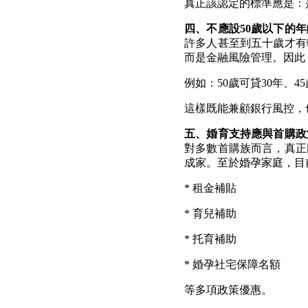
真正該認定的標準應是：
四、不應設
50
歲以下的年
許多人甚至到五十歲才有
而是金融風險管理。因此
例如：
50
歲可貸
30
年、
45
這樣既能兼顧銀行風控，
五、婚育支持應與首購政
對多數首購族而言，真正
成家。至於婚孕家庭，目
*
租金補貼
*
育兒補助
*
托育補助
*
婚孕社宅保障名額
等多項政策優惠。