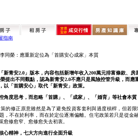
屋指南
級？李同榮：應重新定位為「首購安心成家」本質
「新青安
2.0
」版本，內容包括新增年收入
200
萬元排富條款、房
同榮提出不同觀點，認為新青安
2.0
不應只是風險控管升級，而應
，以「首購安心」取代「新青安」政策。
控角度思考，而忽略「首購」、「成家」、「婚育」等社會本質
政策的修正原意雖然是為了避免投資客套利與過度槓桿，但若限
題，不在於利率，而在於定位逐漸偏離。住宅政策若只是從金
策愈修愈窄、愈修愈失去初衷。
核心精神，七大方向進行全面升級