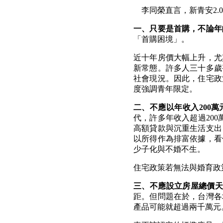
李同榮直言，新青安
2.0
一、只要是首購，不論年
「首購困境」。
近十年房價大幅上升，尤
新常態。許多人三十多歲
社會現況。因此，住宅政
度強調青年限定。
二、不應以年收入
200
萬
代，許多年收入超過
200
高額貸款與沉重生活支出
以所得作為排富依據，看
少子化與不婚不生。
住宅政策若無法與婚育政
三、不應設立房屋總價
距。但問題在於，台灣各
產品可能就超過兩千萬元