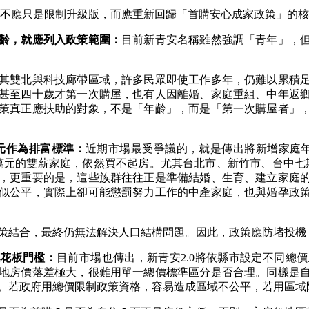
不應只是限制升級版，而應重新回歸「首購安心成家政策」的核
齡，就應列入政策範圍：
目前新青安名稱雖然強調「青年」，
其雙北與科技廊帶區域，許多民眾即使工作多年，仍難以累積
甚至四十歲才第一次購屋，也有人因離婚、家庭重組、中年返
策真正應扶助的對象，不是「年齡」，而是「第一次購屋者」
元作為排富標準：
近期市場最受爭議的，就是傳出將新增家庭
萬元的雙薪家庭，依然買不起房。尤其台北市、新竹市、台中七
，更重要的是，這些族群往往正是準備結婚、生育、建立家庭
似公平，實際上卻可能懲罰努力工作的中產家庭，也與婚孕政
策結合，最終仍無法解決人口結構問題。因此，政策應防堵投機
天花板門檻：
目前市場也傳出，新青安
2.0
將依縣市設定不同總價
地房價落差極大，很難用單一總價標準區分是否合理。同樣是
。若政府用總價限制政策資格，容易造成區域不公平，若用區域