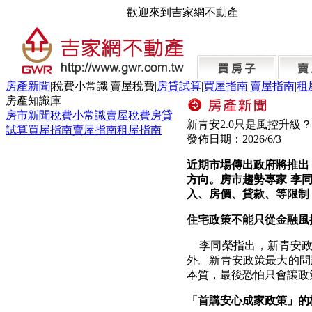
歡迎來到吉家網不動產
房產新聞
|
稅費小常識
|
賣屋稅費
|
房貸試算
|
買屋指南
|
賣屋指南
|
租
房產知識庫
房市新聞
稅費小常識
賣屋稅費
房貸
新青安2.0只是風控升
試算
買屋指南
賣屋指南
租屋指南
發佈日期：
2026/6/3
近期市場傳出政府將推出
方向。房市趨勢專家 李
入、房價、貸款、等限制
住宅政策不能只從金融風
李同榮指出，新青安
外。新青安政策最大的問
本質，最後恐怕只會讓政
「首購安心成家政策」的