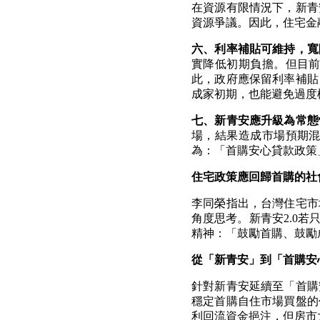
在資源有限情況下，新青
資源爭議。因此，住宅金
六、利率補貼可維持，寬
實降低初期負擔。但目
此，政府應保留利率補貼
成家初期，也能避免過度
七、新青安應升級為常態
場，結果造成市場預期
為：「首購安心貸款政策
住宅政策應回歸首購的社
李同榮指出，台灣住宅市
角度思考。新青安
2.0
若
精神：「鼓勵首購、鼓勵
從「新青安」到「首購安
針對新青安延續至「首購
穩定首購自住市場買盤的
利回流資金挹注，但房市