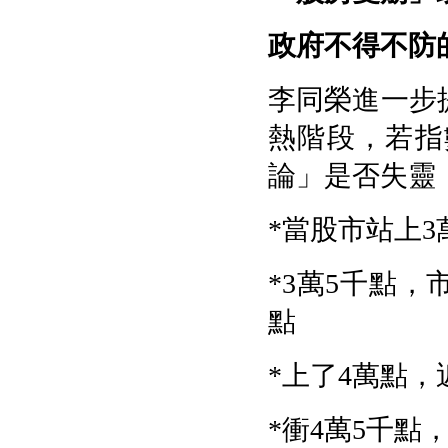
政府不得不防
李同榮進一步
熱階段，若指
論」是否失靈
*
當股市站上
3
*3
萬
5
千點，
點
*
上了
4
萬點，
*
衝
4
萬
5
千點