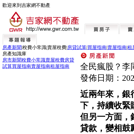
歡迎來到吉家網不動產
房產新聞
|
稅費小常識
|
賣屋稅費
|
房貸試算
|
買屋指南
|
賣屋指南
|
租
房產知識庫
房市新聞
稅費小常識
賣屋稅費
房貸
全民瘋股？李
試算
買屋指南
賣屋指南
租屋指南
發佈日期：
202
近兩年來，銀
下，持續收緊
但另一方面，
貸款，變相鼓