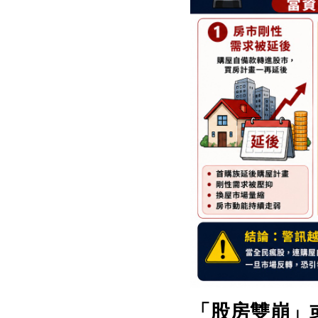
「股房雙崩」