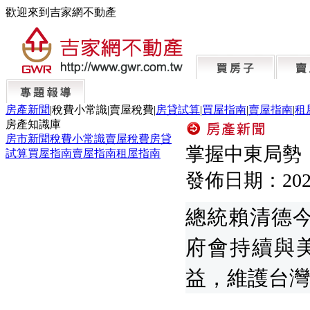
歡迎來到吉家網不動產
房產新聞
|
稅費小常識
|
賣屋稅費
|
房貸試算
|
買屋指南
|
賣屋指南
|
租
房產知識庫
房市新聞
稅費小常識
賣屋稅費
房貸
掌握中東局勢
試算
買屋指南
賣屋指南
租屋指南
發佈日期：
202
總統賴清德今
府會持續與
益，維護台灣