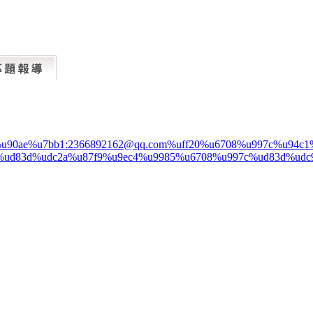
%u90ae%u7bb1:2366892162@qq.com%uff20%u6708%u997c%u94
%ud83d%udc2a%u87f9%u9ec4%u9985%u6708%u997c%ud83d%udc