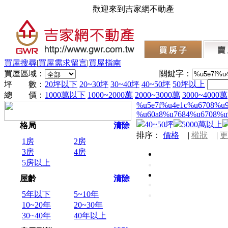
歡迎來到吉家網不動產
買屋搜尋
|
買屋需求留言
|
買屋指南
買屋區域：
關鍵字：
坪 數：
20坪以下
20~30坪
30~40坪
40~50坪
50坪以上
總 價：
1000萬以下
1000~2000萬
2000~3000萬
3000~4000萬
%u5e7f%u4e1c%u6708%u
%u60a8%u7684%u6708%u
40~50坪
5000萬以上
格局
清除
排序：
價格
|
權狀
|
更
1房
2房
3房
4房
5房以上
屋齡
清除
5年以下
5~10年
10~20年
20~30年
30~40年
40年以上