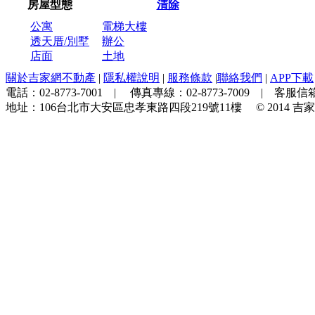
房屋型態
清除
公寓
電梯大樓
透天厝/別墅
辦公
店面
土地
關於吉家網不動產
|
隱私權說明
|
服務條款
|
聯絡我們
|
APP下載
電話：
02-8773-7001
| 傳真專線：
02-8773-7009
| 客服信箱
地址：
106台北市大安區忠孝東路四段219號11樓
© 2014
吉家