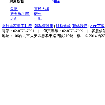
房屋型態
清除
公寓
電梯大樓
透天厝/別墅
辦公
店面
土地
關於吉家網不動產
|
隱私權說明
|
服務條款
|
聯絡我們
|
APP下載
電話：
02-8773-7001
| 傳真專線：
02-8773-7009
| 客服信箱
地址：
106台北市大安區忠孝東路四段219號11樓
© 2014
吉家