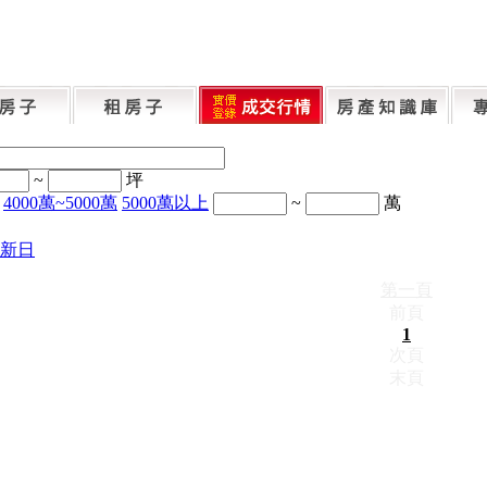
~
坪
4000萬~5000萬
5000萬以上
~
萬
新日
第一頁
前頁
1
次頁
末頁