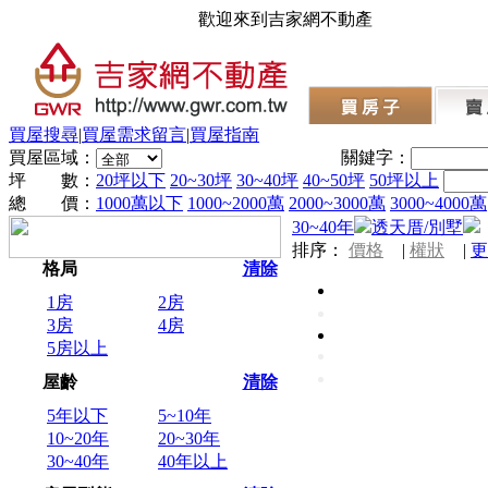
歡迎來到吉家網不動產
買屋搜尋
|
買屋需求留言
|
買屋指南
買屋區域：
關鍵字：
坪 數：
20坪以下
20~30坪
30~40坪
40~50坪
50坪以上
總 價：
1000萬以下
1000~2000萬
2000~3000萬
3000~4000萬
30~40年
透天厝/別墅
排序：
價格
|
權狀
|
更
格局
清除
1房
2房
3房
4房
5房以上
屋齡
清除
5年以下
5~10年
10~20年
20~30年
30~40年
40年以上