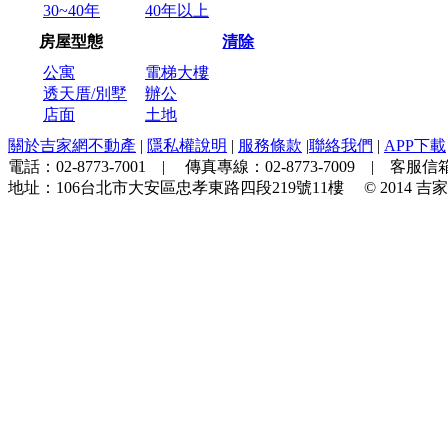
30~40年
40年以上
房屋型態
清除
公寓
電梯大樓
透天厝/別墅
辦公
店面
土地
關於吉家網不動產
|
隱私權說明
|
服務條款
|
聯絡我們
|
APP下載
電話：
02-8773-7001
| 傳真專線：
02-8773-7009
| 客服信箱
地址：
106台北市大安區忠孝東路四段219號11樓
© 2014
吉家