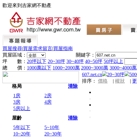
歡迎來到吉家網不動產
買屋搜尋
|
買屋需求留言
|
買屋指南
買屋區域：
關鍵字：
坪 數：
20坪以下
20~30坪
30~40坪
40~50坪
50坪以上
總 價：
1000萬以下
1000~2000萬
2000~3000萬
3000~4000萬
607.net.cn
20~30坪
50
排序：
價格
|
權狀
|
更
格局
清除
1房
2房
3房
4房
5房以上
屋齡
清除
5年以下
5~10年
10~20年
20~30年