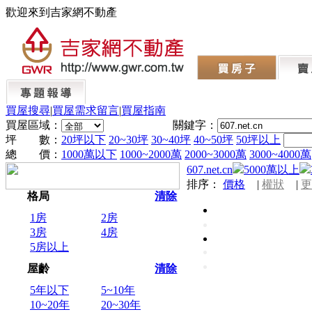
歡迎來到吉家網不動產
買屋搜尋
|
買屋需求留言
|
買屋指南
買屋區域：
關鍵字：
坪 數：
20坪以下
20~30坪
30~40坪
40~50坪
50坪以上
總 價：
1000萬以下
1000~2000萬
2000~3000萬
3000~4000萬
607.net.cn
5000萬以上
排序：
價格
|
權狀
|
更
格局
清除
1房
2房
3房
4房
5房以上
屋齡
清除
5年以下
5~10年
10~20年
20~30年