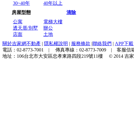
30~40年
40年以上
房屋型態
清除
公寓
電梯大樓
透天厝/別墅
辦公
店面
土地
關於吉家網不動產
|
隱私權說明
|
服務條款
|
聯絡我們
|
APP下載
電話：
02-8773-7001
| 傳真專線：
02-8773-7009
| 客服信箱
地址：
106台北市大安區忠孝東路四段219號11樓
© 2014
吉家