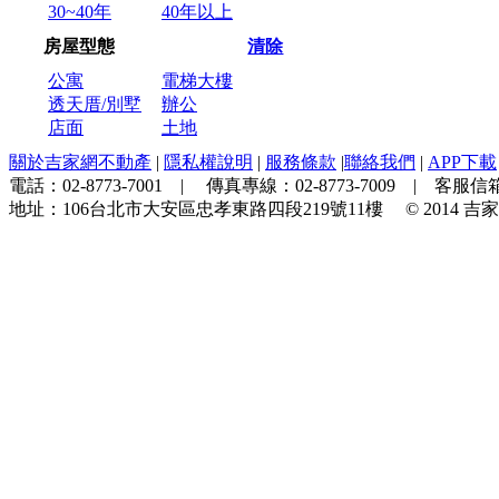
30~40年
40年以上
房屋型態
清除
公寓
電梯大樓
透天厝/別墅
辦公
店面
土地
關於吉家網不動產
|
隱私權說明
|
服務條款
|
聯絡我們
|
APP下載
電話：
02-8773-7001
| 傳真專線：
02-8773-7009
| 客服信箱
地址：
106台北市大安區忠孝東路四段219號11樓
© 2014
吉家