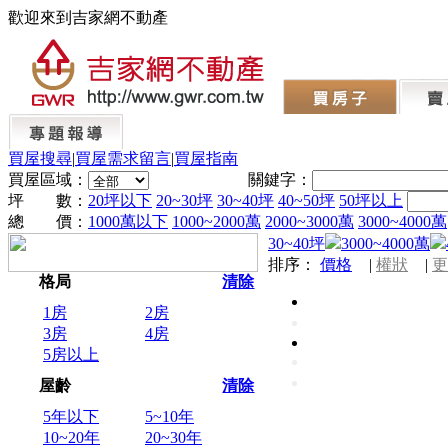
歡迎來到吉家網不動產
買屋搜尋
|
買屋需求留言
|
買屋指南
買屋區域：
關鍵字：
坪 數：
20坪以下
20~30坪
30~40坪
40~50坪
50坪以上
總 價：
1000萬以下
1000~2000萬
2000~3000萬
3000~4000萬
30~40坪
3000~4000萬
排序：
價格
|
權狀
|
更
格局
清除
1房
2房
3房
4房
5房以上
屋齡
清除
5年以下
5~10年
10~20年
20~30年