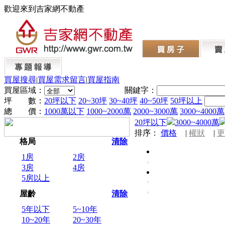
歡迎來到吉家網不動產
買屋搜尋
|
買屋需求留言
|
買屋指南
買屋區域：
關鍵字：
坪 數：
20坪以下
20~30坪
30~40坪
40~50坪
50坪以上
總 價：
1000萬以下
1000~2000萬
2000~3000萬
3000~4000萬
20坪以下
3000~4000萬
排序：
價格
|
權狀
|
更
格局
清除
1房
2房
3房
4房
5房以上
屋齡
清除
5年以下
5~10年
10~20年
20~30年