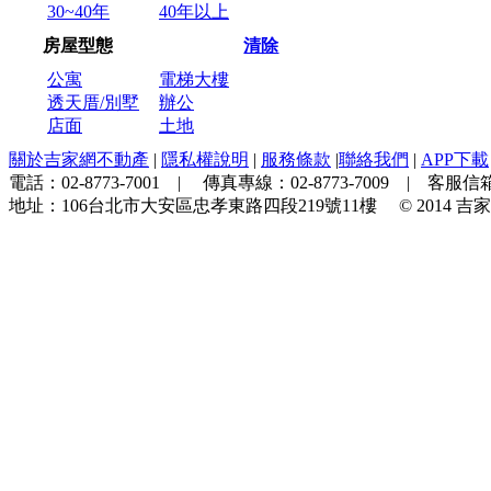
30~40年
40年以上
房屋型態
清除
公寓
電梯大樓
透天厝/別墅
辦公
店面
土地
關於吉家網不動產
|
隱私權說明
|
服務條款
|
聯絡我們
|
APP下載
電話：
02-8773-7001
| 傳真專線：
02-8773-7009
| 客服信箱
地址：
106台北市大安區忠孝東路四段219號11樓
© 2014
吉家