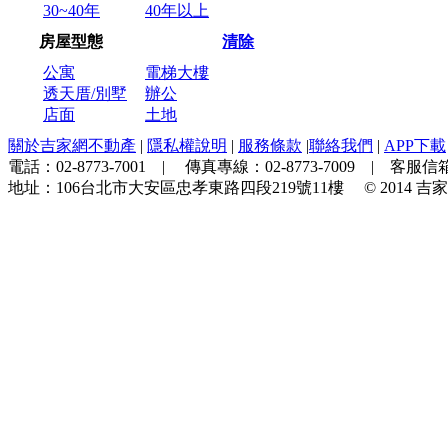
30~40年
40年以上
房屋型態
清除
公寓
電梯大樓
透天厝/別墅
辦公
店面
土地
關於吉家網不動產
|
隱私權說明
|
服務條款
|
聯絡我們
|
APP下載
電話：
02-8773-7001
| 傳真專線：
02-8773-7009
| 客服信箱
地址：
106台北市大安區忠孝東路四段219號11樓
© 2014
吉家