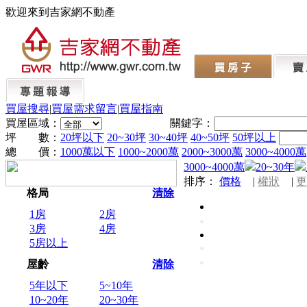
歡迎來到吉家網不動產
買屋搜尋
|
買屋需求留言
|
買屋指南
買屋區域：
關鍵字：
坪 數：
20坪以下
20~30坪
30~40坪
40~50坪
50坪以上
總 價：
1000萬以下
1000~2000萬
2000~3000萬
3000~4000萬
3000~4000萬
20~30年
排序：
價格
|
權狀
|
更
格局
清除
1房
2房
3房
4房
5房以上
屋齡
清除
5年以下
5~10年
10~20年
20~30年