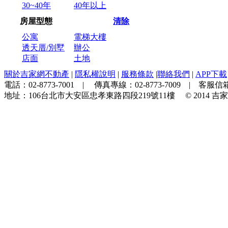
30~40年
40年以上
房屋型態
清除
公寓
電梯大樓
透天厝/別墅
辦公
店面
土地
關於吉家網不動產
|
隱私權說明
|
服務條款
|
聯絡我們
|
APP下載
電話：
02-8773-7001
| 傳真專線：
02-8773-7009
| 客服信箱
地址：
106台北市大安區忠孝東路四段219號11樓
© 2014
吉家