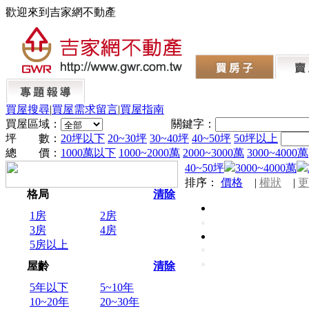
歡迎來到吉家網不動產
買屋搜尋
|
買屋需求留言
|
買屋指南
買屋區域：
關鍵字：
坪 數：
20坪以下
20~30坪
30~40坪
40~50坪
50坪以上
總 價：
1000萬以下
1000~2000萬
2000~3000萬
3000~4000萬
40~50坪
3000~4000萬
排序：
價格
|
權狀
|
更
格局
清除
1房
2房
3房
4房
5房以上
屋齡
清除
5年以下
5~10年
10~20年
20~30年