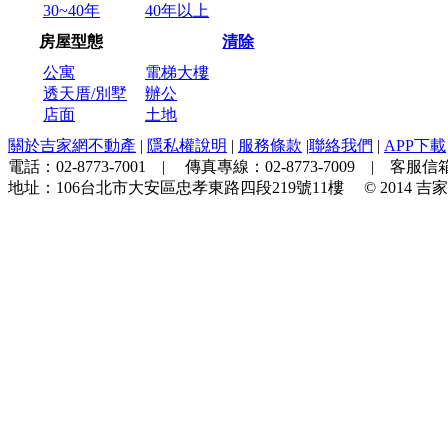
30~40年
40年以上
房屋型態
清除
公寓
電梯大樓
透天厝/別墅
辦公
店面
土地
關於吉家網不動產
|
隱私權說明
|
服務條款
|
聯絡我們
|
APP下載
電話：
02-8773-7001
| 傳真專線：
02-8773-7009
| 客服信箱
地址：
106台北市大安區忠孝東路四段219號11樓
© 2014
吉家