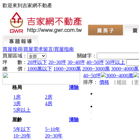
歡迎來到吉家網不動產
買屋搜尋
|
買屋需求留言
|
買屋指南
買屋區域：
關鍵字：
坪 數：
20坪以下
20~30坪
30~40坪
40~50坪
50坪以上
總 價：
1000萬以下
1000~2000萬
2000~3000萬
3000~4000萬
40~50坪
3000~4000萬
排序：
價格
|
權狀
|
更
格局
清除
1房
2房
3房
4房
5房以上
屋齡
清除
5年以下
5~10年
10~20年
20~30年