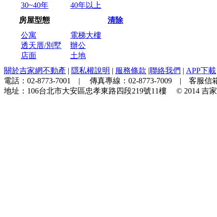
30~40年
40年以上
房屋型態
清除
公寓
電梯大樓
透天厝/別墅
辦公
店面
土地
關於吉家網不動產
|
隱私權說明
|
服務條款
|
聯絡我們
|
APP下載
電話：
02-8773-7001
| 傳真專線：
02-8773-7009
| 客服信箱
地址：
106台北市大安區忠孝東路四段219號11樓
© 2014
吉家