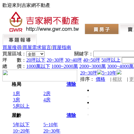
歡迎來到吉家網不動產
買屋搜尋
|
買屋需求留言
|
買屋指南
買屋區域：
關鍵字：
坪 數：
20坪以下
20~30坪
30~40坪
40~50坪
50坪以上
總 價：
1000萬以下
1000~2000萬
2000~3000萬
3000~4000萬
20~30坪
5~10年
排序：
價格
|
權狀
|
更
格局
清除
1房
2房
3房
4房
5房以上
屋齡
清除
5年以下
5~10年
10~20年
20~30年