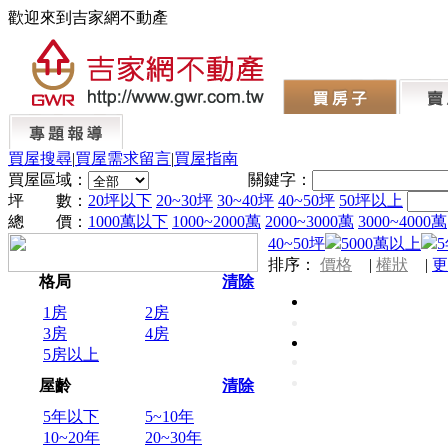
歡迎來到吉家網不動產
買屋搜尋
|
買屋需求留言
|
買屋指南
買屋區域：
關鍵字：
坪 數：
20坪以下
20~30坪
30~40坪
40~50坪
50坪以上
總 價：
1000萬以下
1000~2000萬
2000~3000萬
3000~4000萬
40~50坪
5000萬以上
排序：
價格
|
權狀
|
更
格局
清除
1房
2房
3房
4房
5房以上
屋齡
清除
5年以下
5~10年
10~20年
20~30年