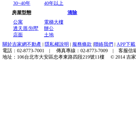
30~40年
40年以上
房屋型態
清除
公寓
電梯大樓
透天厝/別墅
辦公
店面
土地
關於吉家網不動產
|
隱私權說明
|
服務條款
|
聯絡我們
|
APP下載
電話：
02-8773-7001
| 傳真專線：
02-8773-7009
| 客服信箱
地址：
106台北市大安區忠孝東路四段219號11樓
© 2014
吉家