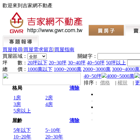
歡迎來到吉家網不動產
買屋搜尋
|
買屋需求留言
|
買屋指南
買屋區域：
關鍵字：
坪 數：
20坪以下
20~30坪
30~40坪
40~50坪
50坪以上
總 價：
1000萬以下
1000~2000萬
2000~3000萬
3000~4000萬
40~50坪
4000~5000萬
排序：
價格
|
權狀
|
更
格局
清除
1房
2房
3房
4房
5房以上
屋齡
清除
5年以下
5~10年
10~20年
20~30年