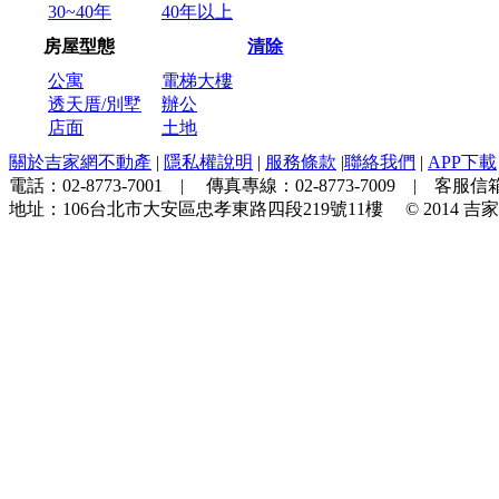
30~40年
40年以上
房屋型態
清除
公寓
電梯大樓
透天厝/別墅
辦公
店面
土地
關於吉家網不動產
|
隱私權說明
|
服務條款
|
聯絡我們
|
APP下載
電話：
02-8773-7001
| 傳真專線：
02-8773-7009
| 客服信箱
地址：
106台北市大安區忠孝東路四段219號11樓
© 2014
吉家