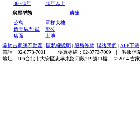
30~40年
40年以上
房屋型態
清除
公寓
電梯大樓
透天厝/別墅
辦公
店面
土地
關於吉家網不動產
|
隱私權說明
|
服務條款
|
聯絡我們
|
APP下載
電話：
02-8773-7001
| 傳真專線：
02-8773-7009
| 客服信箱
地址：
106台北市大安區忠孝東路四段219號11樓
© 2014
吉家