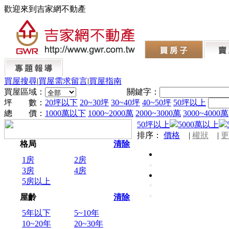
歡迎來到吉家網不動產
買屋搜尋
|
買屋需求留言
|
買屋指南
買屋區域：
關鍵字：
坪 數：
20坪以下
20~30坪
30~40坪
40~50坪
50坪以上
總 價：
1000萬以下
1000~2000萬
2000~3000萬
3000~4000萬
50坪以上
5000萬以上
排序：
價格
|
權狀
|
更
格局
清除
1房
2房
3房
4房
5房以上
屋齡
清除
5年以下
5~10年
10~20年
20~30年