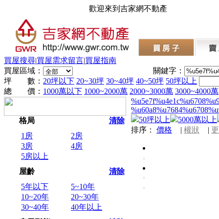
歡迎來到吉家網不動產
買屋搜尋
|
買屋需求留言
|
買屋指南
買屋區域：
關鍵字：
坪 數：
20坪以下
20~30坪
30~40坪
40~50坪
50坪以上
總 價：
1000萬以下
1000~2000萬
2000~3000萬
3000~4000萬
%u5e7f%u4e1c%u6708%u
%u60a8%u7684%u6708%u
50坪以上
5000萬以上
格局
清除
排序：
價格
|
權狀
|
更
1房
2房
3房
4房
5房以上
屋齡
清除
5年以下
5~10年
10~20年
20~30年
30~40年
40年以上