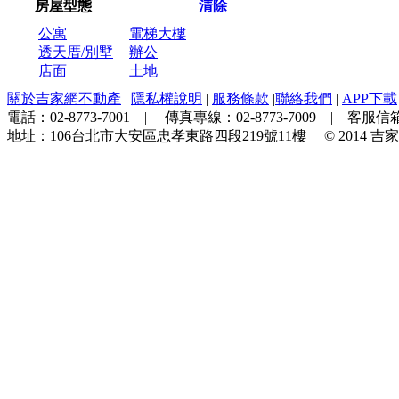
房屋型態
清除
公寓
電梯大樓
透天厝/別墅
辦公
店面
土地
關於吉家網不動產
|
隱私權說明
|
服務條款
|
聯絡我們
|
APP下載
電話：
02-8773-7001
| 傳真專線：
02-8773-7009
| 客服信箱
地址：
106台北市大安區忠孝東路四段219號11樓
© 2014
吉家