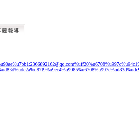
%u90ae%u7bb1:2366892162@qq.com%uff20%u6708%u997c%u94
%ud83d%udc2a%u87f9%u9ec4%u9985%u6708%u997c%ud83d%udc