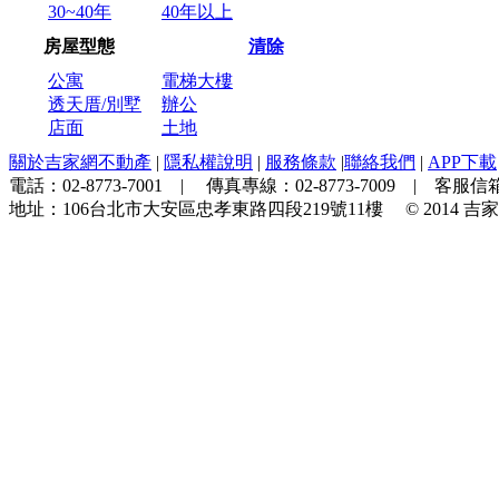
30~40年
40年以上
房屋型態
清除
公寓
電梯大樓
透天厝/別墅
辦公
店面
土地
關於吉家網不動產
|
隱私權說明
|
服務條款
|
聯絡我們
|
APP下載
電話：
02-8773-7001
| 傳真專線：
02-8773-7009
| 客服信箱
地址：
106台北市大安區忠孝東路四段219號11樓
© 2014
吉家