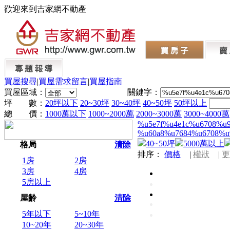
歡迎來到吉家網不動產
買屋搜尋
|
買屋需求留言
|
買屋指南
買屋區域：
關鍵字：
坪 數：
20坪以下
20~30坪
30~40坪
40~50坪
50坪以上
總 價：
1000萬以下
1000~2000萬
2000~3000萬
3000~4000萬
%u5e7f%u4e1c%u6708%u
%u60a8%u7684%u6708%u
40~50坪
5000萬以上
格局
清除
排序：
價格
|
權狀
|
更
1房
2房
3房
4房
5房以上
屋齡
清除
5年以下
5~10年
10~20年
20~30年