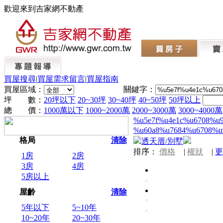
歡迎來到吉家網不動產
買屋搜尋
|
買屋需求留言
|
買屋指南
買屋區域：
關鍵字：
坪 數：
20坪以下
20~30坪
30~40坪
40~50坪
50坪以上
總 價：
1000萬以下
1000~2000萬
2000~3000萬
3000~4000萬
%u5e7f%u4e1c%u6708%u
%u60a8%u7684%u6708%u
格局
清除
透天厝/別墅
排序：
價格
|
權狀
|
更
1房
2房
3房
4房
5房以上
屋齡
清除
5年以下
5~10年
10~20年
20~30年