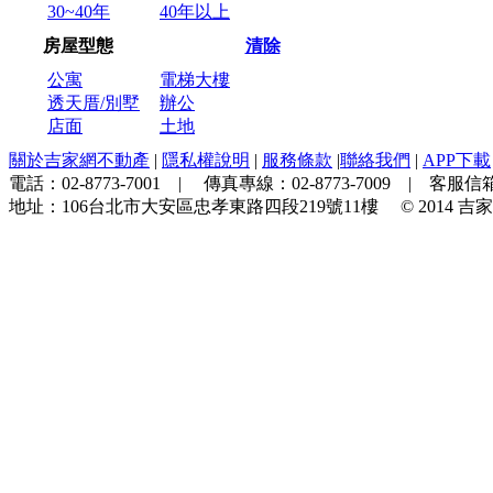
30~40年
40年以上
房屋型態
清除
公寓
電梯大樓
透天厝/別墅
辦公
店面
土地
關於吉家網不動產
|
隱私權說明
|
服務條款
|
聯絡我們
|
APP下載
電話：
02-8773-7001
| 傳真專線：
02-8773-7009
| 客服信箱
地址：
106台北市大安區忠孝東路四段219號11樓
© 2014
吉家