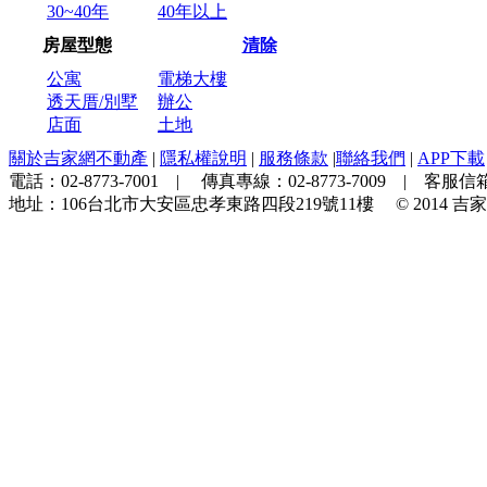
30~40年
40年以上
房屋型態
清除
公寓
電梯大樓
透天厝/別墅
辦公
店面
土地
關於吉家網不動產
|
隱私權說明
|
服務條款
|
聯絡我們
|
APP下載
電話：
02-8773-7001
| 傳真專線：
02-8773-7009
| 客服信箱
地址：
106台北市大安區忠孝東路四段219號11樓
© 2014
吉家