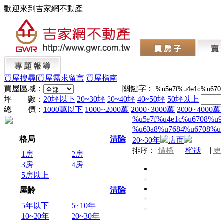
歡迎來到吉家網不動產
買屋搜尋
|
買屋需求留言
|
買屋指南
買屋區域：
關鍵字：
坪 數：
20坪以下
20~30坪
30~40坪
40~50坪
50坪以上
總 價：
1000萬以下
1000~2000萬
2000~3000萬
3000~4000萬
%u5e7f%u4e1c%u6708%u
%u60a8%u7684%u6708%u
格局
清除
20~30年
店面
排序：
價格
|
權狀
|
更
1房
2房
3房
4房
5房以上
屋齡
清除
5年以下
5~10年
10~20年
20~30年