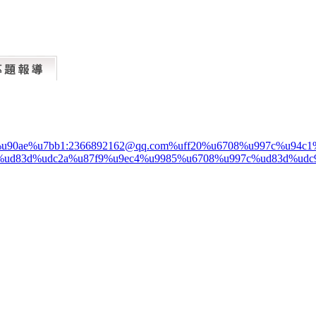
%u90ae%u7bb1:2366892162@qq.com%uff20%u6708%u997c%u94
%ud83d%udc2a%u87f9%u9ec4%u9985%u6708%u997c%ud83d%udc