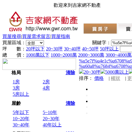
歡迎來到吉家網不動產
買屋搜尋
|
買屋需求留言
|
買屋指南
買屋區域：
關鍵字：
坪 數：
20坪以下
20~30坪
30~40坪
40~50坪
50坪以上
總 價：
1000萬以下
1000~2000萬
2000~3000萬
3000~4000萬
%u5e7f%u4e1c%u6708%u
%u60a8%u7684%u6708%u
20~30坪
5000萬以上
格局
清除
排序：
價格
|
權狀
|
更
1房
2房
3房
4房
5房以上
屋齡
清除
5年以下
5~10年
10~20年
20~30年
30~40年
40年以上