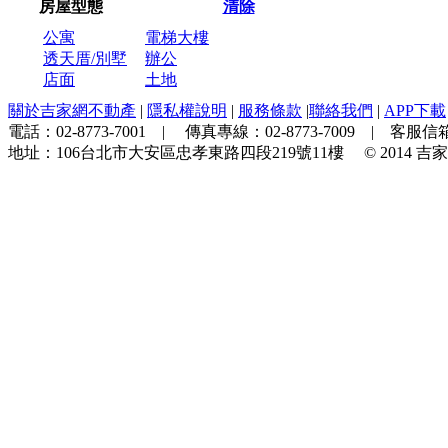
房屋型態
清除
公寓
電梯大樓
透天厝/別墅
辦公
店面
土地
關於吉家網不動產
|
隱私權說明
|
服務條款
|
聯絡我們
|
APP下載
電話：
02-8773-7001
| 傳真專線：
02-8773-7009
| 客服信箱
地址：
106台北市大安區忠孝東路四段219號11樓
© 2014
吉家