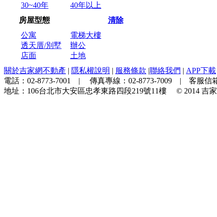
30~40年
40年以上
房屋型態
清除
公寓
電梯大樓
透天厝/別墅
辦公
店面
土地
關於吉家網不動產
|
隱私權說明
|
服務條款
|
聯絡我們
|
APP下載
電話：
02-8773-7001
| 傳真專線：
02-8773-7009
| 客服信箱
地址：
106台北市大安區忠孝東路四段219號11樓
© 2014
吉家