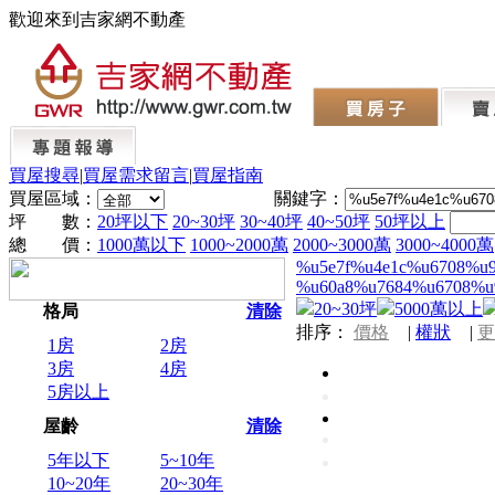
歡迎來到吉家網不動產
買屋搜尋
|
買屋需求留言
|
買屋指南
買屋區域：
關鍵字：
坪 數：
20坪以下
20~30坪
30~40坪
40~50坪
50坪以上
總 價：
1000萬以下
1000~2000萬
2000~3000萬
3000~4000萬
%u5e7f%u4e1c%u6708%u
%u60a8%u7684%u6708%u
20~30坪
5000萬以上
格局
清除
排序：
價格
|
權狀
|
更
1房
2房
3房
4房
5房以上
屋齡
清除
5年以下
5~10年
10~20年
20~30年