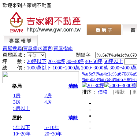
歡迎來到吉家網不動產
買屋搜尋
|
買屋需求留言
|
買屋指南
買屋區域：
關鍵字：
坪 數：
20坪以下
20~30坪
30~40坪
40~50坪
50坪以上
總 價：
1000萬以下
1000~2000萬
2000~3000萬
3000~4000萬
%u5e7f%u4e1c%u6708%u
%u60a8%u7684%u6708%u
20~30坪
2000~3000萬
格局
清除
排序：
價格
|
權狀
|
更
1房
2房
3房
4房
5房以上
屋齡
清除
5年以下
5~10年
10~20年
20~30年