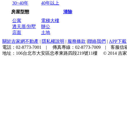
30~40年
40年以上
房屋型態
清除
公寓
電梯大樓
透天厝/別墅
辦公
店面
土地
關於吉家網不動產
|
隱私權說明
|
服務條款
|
聯絡我們
|
APP下載
電話：
02-8773-7001
| 傳真專線：
02-8773-7009
| 客服信箱
地址：
106台北市大安區忠孝東路四段219號11樓
© 2014
吉家