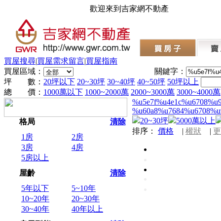
歡迎來到吉家網不動產
買屋搜尋
|
買屋需求留言
|
買屋指南
買屋區域：
關鍵字：
坪 數：
20坪以下
20~30坪
30~40坪
40~50坪
50坪以上
總 價：
1000萬以下
1000~2000萬
2000~3000萬
3000~4000萬
%u5e7f%u4e1c%u6708%u
%u60a8%u7684%u6708%u
20~30坪
5000萬以上
格局
清除
排序：
價格
|
權狀
|
更
1房
2房
3房
4房
5房以上
屋齡
清除
5年以下
5~10年
10~20年
20~30年
30~40年
40年以上