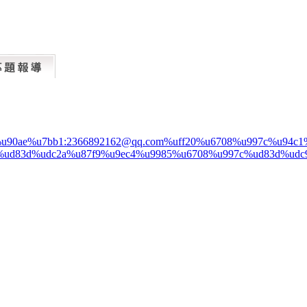
%u90ae%u7bb1:2366892162@qq.com%uff20%u6708%u997c%u94
%ud83d%udc2a%u87f9%u9ec4%u9985%u6708%u997c%ud83d%udc