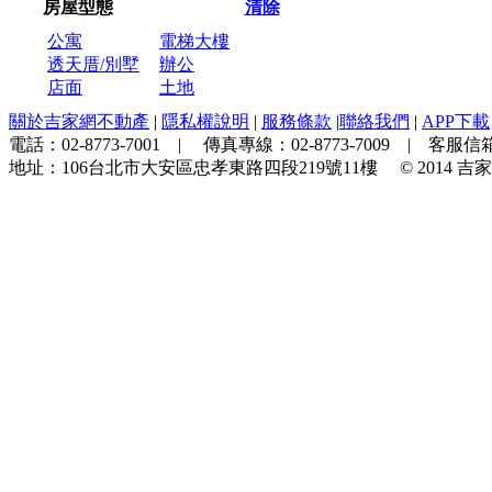
房屋型態
清除
公寓
電梯大樓
透天厝/別墅
辦公
店面
土地
關於吉家網不動產
|
隱私權說明
|
服務條款
|
聯絡我們
|
APP下載
電話：
02-8773-7001
| 傳真專線：
02-8773-7009
| 客服信箱
地址：
106台北市大安區忠孝東路四段219號11樓
© 2014
吉家