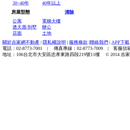
30~40年
40年以上
房屋型態
清除
公寓
電梯大樓
透天厝/別墅
辦公
店面
土地
關於吉家網不動產
|
隱私權說明
|
服務條款
|
聯絡我們
|
APP下載
電話：
02-8773-7001
| 傳真專線：
02-8773-7009
| 客服信箱
地址：
106台北市大安區忠孝東路四段219號11樓
© 2014
吉家