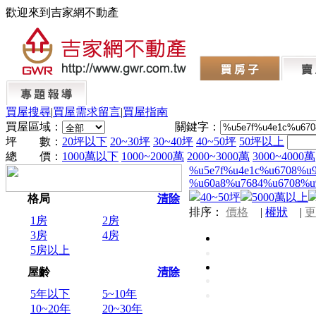
歡迎來到吉家網不動產
買屋搜尋
|
買屋需求留言
|
買屋指南
買屋區域：
關鍵字：
坪 數：
20坪以下
20~30坪
30~40坪
40~50坪
50坪以上
總 價：
1000萬以下
1000~2000萬
2000~3000萬
3000~4000萬
%u5e7f%u4e1c%u6708%u
%u60a8%u7684%u6708%u
40~50坪
5000萬以上
格局
清除
排序：
價格
|
權狀
|
更
1房
2房
3房
4房
5房以上
屋齡
清除
5年以下
5~10年
10~20年
20~30年