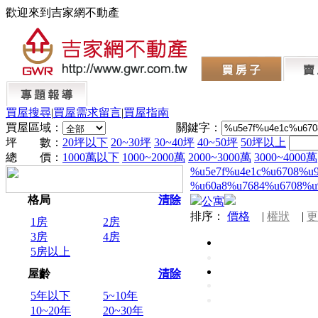
歡迎來到吉家網不動產
買屋搜尋
|
買屋需求留言
|
買屋指南
買屋區域：
關鍵字：
坪 數：
20坪以下
20~30坪
30~40坪
40~50坪
50坪以上
總 價：
1000萬以下
1000~2000萬
2000~3000萬
3000~4000萬
%u5e7f%u4e1c%u6708%u
%u60a8%u7684%u6708%u
格局
清除
公寓
排序：
價格
|
權狀
|
更
1房
2房
3房
4房
5房以上
屋齡
清除
5年以下
5~10年
10~20年
20~30年