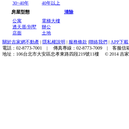
30~40年
40年以上
房屋型態
清除
公寓
電梯大樓
透天厝/別墅
辦公
店面
土地
關於吉家網不動產
|
隱私權說明
|
服務條款
|
聯絡我們
|
APP下載
電話：
02-8773-7001
| 傳真專線：
02-8773-7009
| 客服信箱
地址：
106台北市大安區忠孝東路四段219號11樓
© 2014
吉家