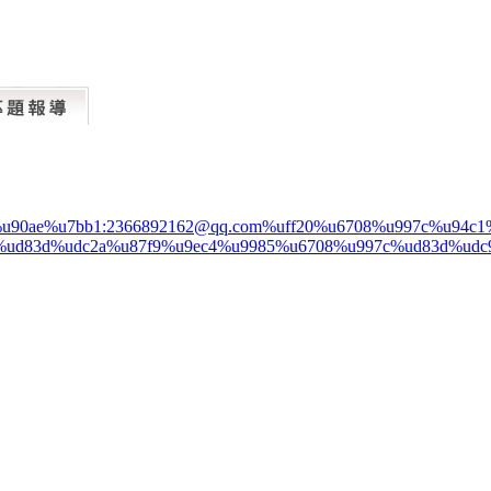
%u90ae%u7bb1:2366892162@qq.com%uff20%u6708%u997c%u94
%ud83d%udc2a%u87f9%u9ec4%u9985%u6708%u997c%ud83d%udc