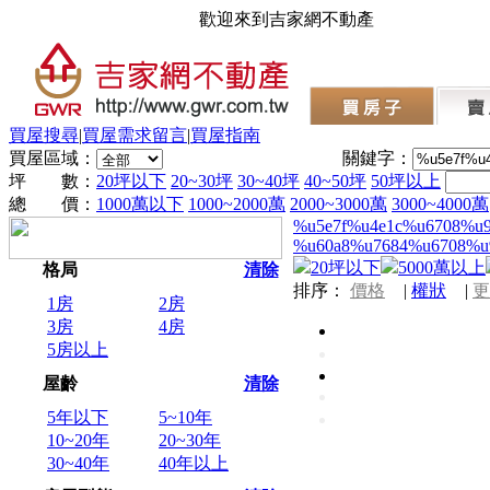
歡迎來到吉家網不動產
買屋搜尋
|
買屋需求留言
|
買屋指南
買屋區域：
關鍵字：
坪 數：
20坪以下
20~30坪
30~40坪
40~50坪
50坪以上
總 價：
1000萬以下
1000~2000萬
2000~3000萬
3000~4000萬
%u5e7f%u4e1c%u6708%u
%u60a8%u7684%u6708%u
20坪以下
5000萬以上
格局
清除
排序：
價格
|
權狀
|
更
1房
2房
3房
4房
5房以上
屋齡
清除
5年以下
5~10年
10~20年
20~30年
30~40年
40年以上