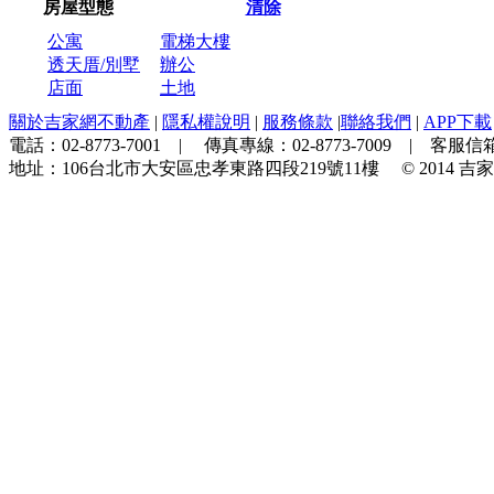
房屋型態
清除
公寓
電梯大樓
透天厝/別墅
辦公
店面
土地
關於吉家網不動產
|
隱私權說明
|
服務條款
|
聯絡我們
|
APP下載
電話：
02-8773-7001
| 傳真專線：
02-8773-7009
| 客服信箱
地址：
106台北市大安區忠孝東路四段219號11樓
© 2014
吉家