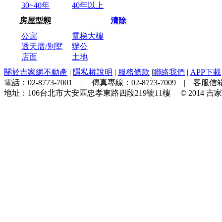
30~40年
40年以上
房屋型態
清除
公寓
電梯大樓
透天厝/別墅
辦公
店面
土地
關於吉家網不動產
|
隱私權說明
|
服務條款
|
聯絡我們
|
APP下載
電話：
02-8773-7001
| 傳真專線：
02-8773-7009
| 客服信箱
地址：
106台北市大安區忠孝東路四段219號11樓
© 2014
吉家