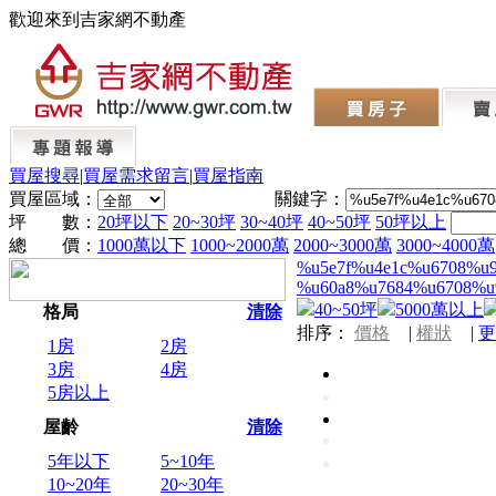
歡迎來到吉家網不動產
買屋搜尋
|
買屋需求留言
|
買屋指南
買屋區域：
關鍵字：
坪 數：
20坪以下
20~30坪
30~40坪
40~50坪
50坪以上
總 價：
1000萬以下
1000~2000萬
2000~3000萬
3000~4000萬
%u5e7f%u4e1c%u6708%u
%u60a8%u7684%u6708%u
40~50坪
5000萬以上
格局
清除
排序：
價格
|
權狀
|
更
1房
2房
3房
4房
5房以上
屋齡
清除
5年以下
5~10年
10~20年
20~30年