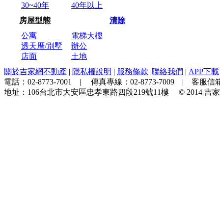
30~40年
40年以上
房屋型態
清除
公寓
電梯大樓
透天厝/別墅
辦公
店面
土地
關於吉家網不動產
|
隱私權說明
|
服務條款
|
聯絡我們
|
APP下載
電話：
02-8773-7001
| 傳真專線：
02-8773-7009
| 客服信箱
地址：
106台北市大安區忠孝東路四段219號11樓
© 2014
吉家