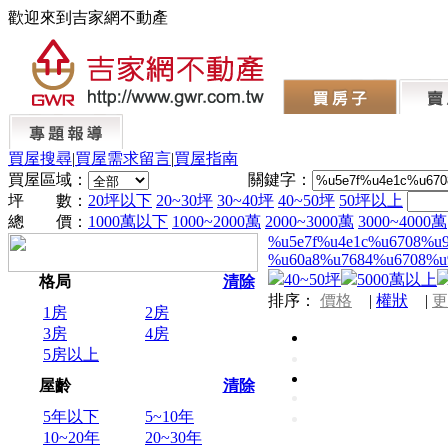
歡迎來到吉家網不動產
買屋搜尋
|
買屋需求留言
|
買屋指南
買屋區域：
關鍵字：
坪 數：
20坪以下
20~30坪
30~40坪
40~50坪
50坪以上
總 價：
1000萬以下
1000~2000萬
2000~3000萬
3000~4000萬
%u5e7f%u4e1c%u6708%u
%u60a8%u7684%u6708%u
40~50坪
5000萬以上
格局
清除
排序：
價格
|
權狀
|
更
1房
2房
3房
4房
5房以上
屋齡
清除
5年以下
5~10年
10~20年
20~30年