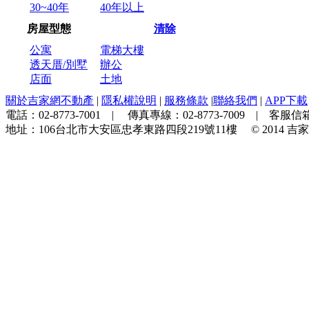
30~40年
40年以上
房屋型態
清除
公寓
電梯大樓
透天厝/別墅
辦公
店面
土地
關於吉家網不動產
|
隱私權說明
|
服務條款
|
聯絡我們
|
APP下載
電話：
02-8773-7001
| 傳真專線：
02-8773-7009
| 客服信箱
地址：
106台北市大安區忠孝東路四段219號11樓
© 2014
吉家