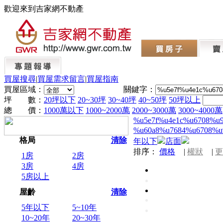
歡迎來到吉家網不動產
買屋搜尋
|
買屋需求留言
|
買屋指南
買屋區域：
關鍵字：
坪 數：
20坪以下
20~30坪
30~40坪
40~50坪
50坪以上
總 價：
1000萬以下
1000~2000萬
2000~3000萬
3000~4000萬
%u5e7f%u4e1c%u6708%u
%u60a8%u7684%u6708%u
格局
清除
年以下
店面
排序：
價格
|
權狀
|
更
1房
2房
3房
4房
5房以上
屋齡
清除
5年以下
5~10年
10~20年
20~30年