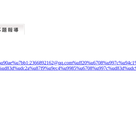
%u90ae%u7bb1:2366892162@qq.com%uff20%u6708%u997c%u94
%ud83d%udc2a%u87f9%u9ec4%u9985%u6708%u997c%ud83d%udc