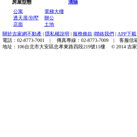
房屋型態
清除
公寓
電梯大樓
透天厝/別墅
辦公
店面
土地
關於吉家網不動產
|
隱私權說明
|
服務條款
|
聯絡我們
|
APP下載
電話：
02-8773-7001
| 傳真專線：
02-8773-7009
| 客服信箱
地址：
106台北市大安區忠孝東路四段219號11樓
© 2014
吉家