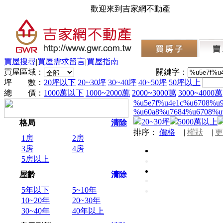
歡迎來到吉家網不動產
買屋搜尋
|
買屋需求留言
|
買屋指南
買屋區域：
關鍵字：
坪 數：
20坪以下
20~30坪
30~40坪
40~50坪
50坪以上
總 價：
1000萬以下
1000~2000萬
2000~3000萬
3000~4000萬
%u5e7f%u4e1c%u6708%u
%u60a8%u7684%u6708%u
20~30坪
5000萬以上
格局
清除
排序：
價格
|
權狀
|
更
1房
2房
3房
4房
5房以上
屋齡
清除
5年以下
5~10年
10~20年
20~30年
30~40年
40年以上