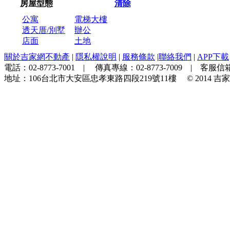
房屋型態
清除
公寓
電梯大樓
透天厝/別墅
辦公
店面
土地
關於吉家網不動產
|
隱私權說明
|
服務條款
|
聯絡我們
|
APP下載
電話：
02-8773-7001
| 傳真專線：
02-8773-7009
| 客服信箱
地址：
106台北市大安區忠孝東路四段219號11樓
© 2014
吉家