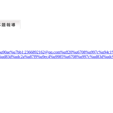
%u90ae%u7bb1:2366892162@qq.com%uff20%u6708%u997c%u94
%ud83d%udc2a%u87f9%u9ec4%u9985%u6708%u997c%ud83d%udc