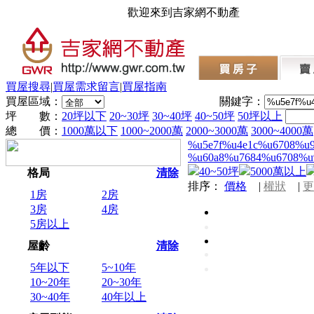
歡迎來到吉家網不動產
買屋搜尋
|
買屋需求留言
|
買屋指南
買屋區域：
關鍵字：
坪 數：
20坪以下
20~30坪
30~40坪
40~50坪
50坪以上
總 價：
1000萬以下
1000~2000萬
2000~3000萬
3000~4000萬
%u5e7f%u4e1c%u6708%u
%u60a8%u7684%u6708%u
40~50坪
5000萬以上
格局
清除
排序：
價格
|
權狀
|
更
1房
2房
3房
4房
5房以上
屋齡
清除
5年以下
5~10年
10~20年
20~30年
30~40年
40年以上