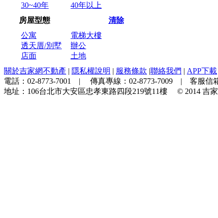
30~40年
40年以上
房屋型態
清除
公寓
電梯大樓
透天厝/別墅
辦公
店面
土地
關於吉家網不動產
|
隱私權說明
|
服務條款
|
聯絡我們
|
APP下載
電話：
02-8773-7001
| 傳真專線：
02-8773-7009
| 客服信箱
地址：
106台北市大安區忠孝東路四段219號11樓
© 2014
吉家