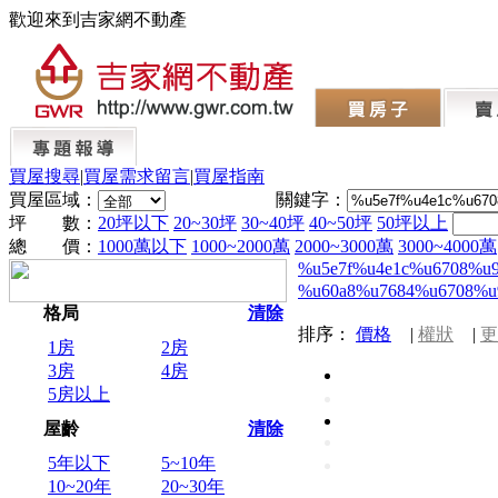
歡迎來到吉家網不動產
買屋搜尋
|
買屋需求留言
|
買屋指南
買屋區域：
關鍵字：
坪 數：
20坪以下
20~30坪
30~40坪
40~50坪
50坪以上
總 價：
1000萬以下
1000~2000萬
2000~3000萬
3000~4000萬
%u5e7f%u4e1c%u6708%u
%u60a8%u7684%u6708%u
格局
清除
排序：
價格
|
權狀
|
更
1房
2房
3房
4房
5房以上
屋齡
清除
5年以下
5~10年
10~20年
20~30年