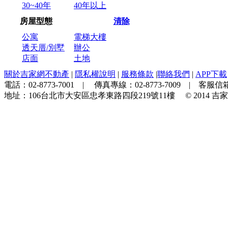
30~40年
40年以上
房屋型態
清除
公寓
電梯大樓
透天厝/別墅
辦公
店面
土地
關於吉家網不動產
|
隱私權說明
|
服務條款
|
聯絡我們
|
APP下載
電話：
02-8773-7001
| 傳真專線：
02-8773-7009
| 客服信箱
地址：
106台北市大安區忠孝東路四段219號11樓
© 2014
吉家