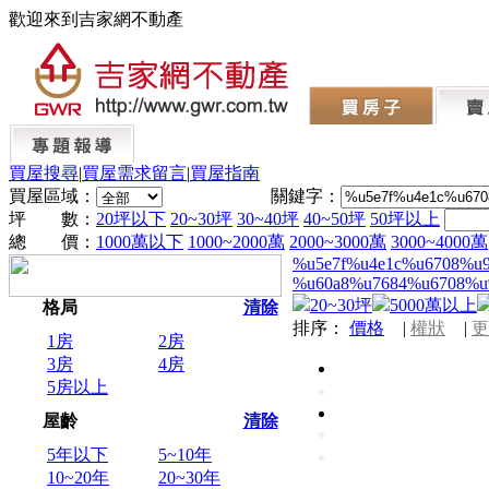
歡迎來到吉家網不動產
買屋搜尋
|
買屋需求留言
|
買屋指南
買屋區域：
關鍵字：
坪 數：
20坪以下
20~30坪
30~40坪
40~50坪
50坪以上
總 價：
1000萬以下
1000~2000萬
2000~3000萬
3000~4000萬
%u5e7f%u4e1c%u6708%u
%u60a8%u7684%u6708%u
20~30坪
5000萬以上
格局
清除
排序：
價格
|
權狀
|
更
1房
2房
3房
4房
5房以上
屋齡
清除
5年以下
5~10年
10~20年
20~30年