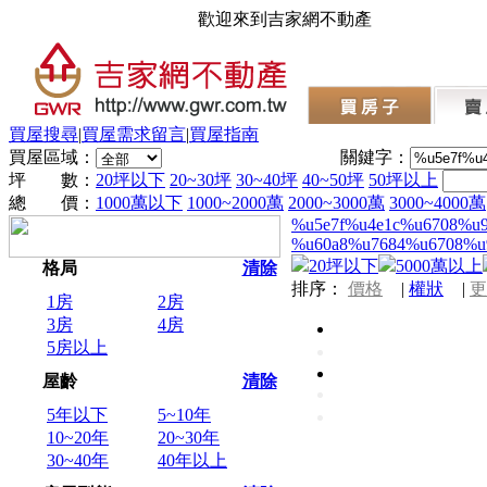
歡迎來到吉家網不動產
買屋搜尋
|
買屋需求留言
|
買屋指南
買屋區域：
關鍵字：
坪 數：
20坪以下
20~30坪
30~40坪
40~50坪
50坪以上
總 價：
1000萬以下
1000~2000萬
2000~3000萬
3000~4000萬
%u5e7f%u4e1c%u6708%u
%u60a8%u7684%u6708%u
20坪以下
5000萬以上
格局
清除
排序：
價格
|
權狀
|
更
1房
2房
3房
4房
5房以上
屋齡
清除
5年以下
5~10年
10~20年
20~30年
30~40年
40年以上