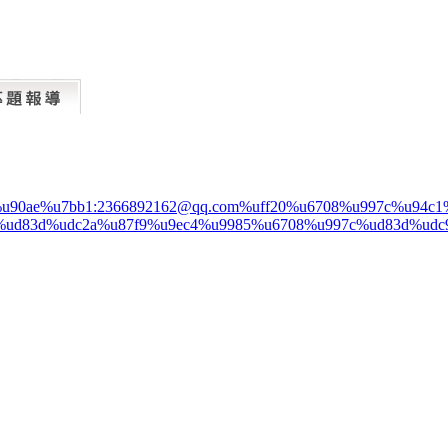
%u90ae%u7bb1:2366892162@qq.com%uff20%u6708%u997c%u94
%ud83d%udc2a%u87f9%u9ec4%u9985%u6708%u997c%ud83d%udc