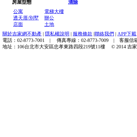
房屋型態
清除
公寓
電梯大樓
透天厝/別墅
辦公
店面
土地
關於吉家網不動產
|
隱私權說明
|
服務條款
|
聯絡我們
|
APP下載
電話：
02-8773-7001
| 傳真專線：
02-8773-7009
| 客服信箱
地址：
106台北市大安區忠孝東路四段219號11樓
© 2014
吉家