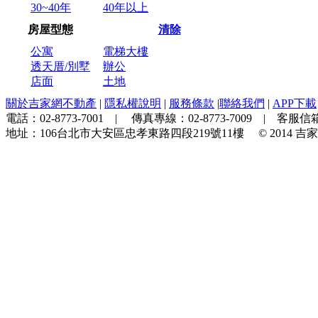
30~40年
40年以上
房屋型態
清除
公寓
電梯大樓
透天厝/別墅
辦公
店面
土地
關於吉家網不動產
|
隱私權說明
|
服務條款
|
聯絡我們
|
APP下載
電話：
02-8773-7001
| 傳真專線：
02-8773-7009
| 客服信箱
地址：
106台北市大安區忠孝東路四段219號11樓
© 2014
吉家