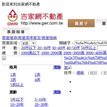
歡迎來到吉家網不動產
買屋搜尋
|
買屋需求留言
|
買屋指南
買屋區域：
關鍵字：
坪 數：
20坪以下
20~30坪
30~40坪
40~50坪
50坪以上
總 價：
1000萬以下
1000~2000萬
2000~3000萬
3000~4000萬
%u5e7f%u4e1c%u6708%u
%u60a8%u7684%u6708%u
格局
清除
寓
排序：
價格
|
權狀
|
更
1房
2房
3房
4房
5房以上
屋齡
清除
5年以下
5~10年
10~20年
20~30年