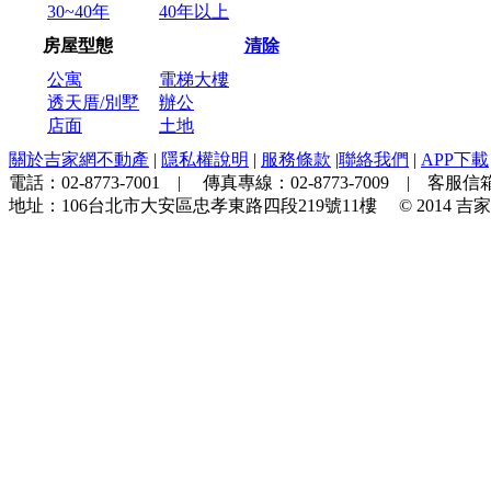
30~40年
40年以上
房屋型態
清除
公寓
電梯大樓
透天厝/別墅
辦公
店面
土地
關於吉家網不動產
|
隱私權說明
|
服務條款
|
聯絡我們
|
APP下載
電話：
02-8773-7001
| 傳真專線：
02-8773-7009
| 客服信箱
地址：
106台北市大安區忠孝東路四段219號11樓
© 2014
吉家