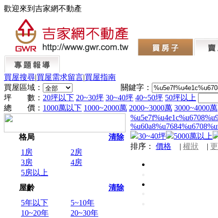
歡迎來到吉家網不動產
買屋搜尋
|
買屋需求留言
|
買屋指南
買屋區域：
關鍵字：
坪 數：
20坪以下
20~30坪
30~40坪
40~50坪
50坪以上
總 價：
1000萬以下
1000~2000萬
2000~3000萬
3000~4000萬
%u5e7f%u4e1c%u6708%u
%u60a8%u7684%u6708%u
30~40坪
5000萬以上
格局
清除
排序：
價格
|
權狀
|
更
1房
2房
3房
4房
5房以上
屋齡
清除
5年以下
5~10年
10~20年
20~30年