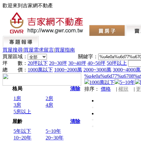
歡迎來到吉家網不動產
買屋搜尋
|
買屋需求留言
|
買屋指南
買屋區域：
關鍵字：
坪 數：
20坪以下
20~30坪
30~40坪
40~50坪
50坪以上
總 價：
1000萬以下
1000~2000萬
2000~3000萬
3000~4000萬
%u4e0a%u6d77%u6708%u
1000萬以下
5~10年
格局
清除
排序：
價格
|
權狀
|
更
1房
2房
3房
4房
5房以上
屋齡
清除
5年以下
5~10年
10~20年
20~30年