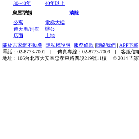
30~40年
40年以上
房屋型態
清除
公寓
電梯大樓
透天厝/別墅
辦公
店面
土地
關於吉家網不動產
|
隱私權說明
|
服務條款
|
聯絡我們
|
APP下載
電話：
02-8773-7001
| 傳真專線：
02-8773-7009
| 客服信箱
地址：
106台北市大安區忠孝東路四段219號11樓
© 2014
吉家