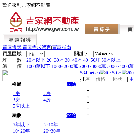
歡迎來到吉家網不動產
買屋搜尋
|
買屋需求留言
|
買屋指南
買屋區域：
關鍵字：
坪 數：
20坪以下
20~30坪
30~40坪
40~50坪
50坪以上
總 價：
1000萬以下
1000~2000萬
2000~3000萬
3000~4000萬
534.net.cn
40~50坪
20
排序：
價格
|
權狀
|
更
格局
清除
1房
2房
3房
4房
5房以上
屋齡
清除
5年以下
5~10年
10~20年
20~30年