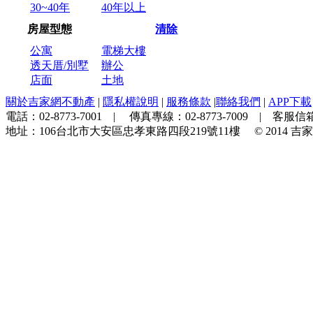
30~40年
40年以上
房屋型態
清除
公寓
電梯大樓
透天厝/別墅
辦公
店面
土地
關於吉家網不動產
|
隱私權說明
|
服務條款
|
聯絡我們
|
APP下載
電話：
02-8773-7001
| 傳真專線：
02-8773-7009
| 客服信箱
地址：
106台北市大安區忠孝東路四段219號11樓
© 2014
吉家